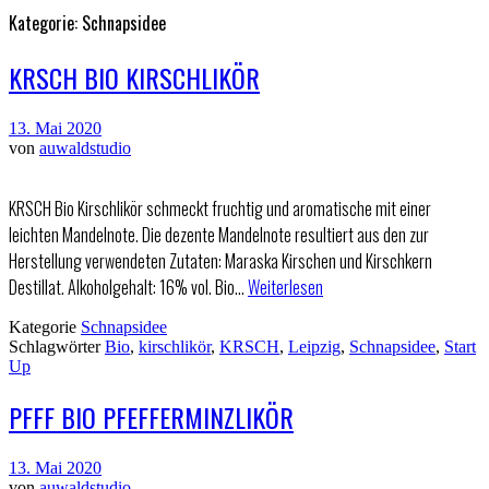
Kategorie:
Schnapsidee
KRSCH BIO KIRSCHLIKÖR
13. Mai 2020
von
auwaldstudio
KRSCH Bio Kirschlikör schmeckt fruchtig und aromatische mit einer
leichten Mandelnote. Die dezente Mandelnote resultiert aus den zur
Herstellung verwendeten Zutaten: Maraska Kirschen und Kirschkern
Destillat. Alkoholgehalt: 16% vol. Bio…
Weiterlesen
Kategorie
Schnapsidee
Schlagwörter
Bio
,
kirschlikör
,
KRSCH
,
Leipzig
,
Schnapsidee
,
Start
Up
PFFF BIO PFEFFERMINZLIKÖR
13. Mai 2020
von
auwaldstudio